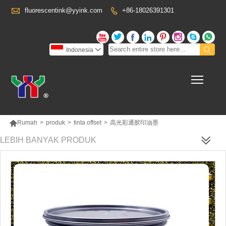

fluorescentink@yyink.com
+86-18026391301










Indonesia

Toggl

Rumah
>
produk
>
tinta offset
>
高光彩通胶印油墨
LEBIH BANYAK PRODUK