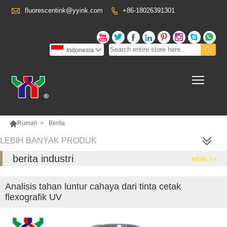

fluorescentink@yyink.com
+86-18026391301










Indonesia

Toggl

Rumah
>
Berita
LEBIH BANYAK PRODUK
berita industri
lebih >>
Analisis tahan luntur cahaya dari tinta cetak
flexografik UV