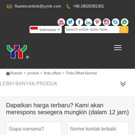

fluorescentink@yyink.com
+86-18026391301










Indonesia

Toggl

Rumah
>
produk
>
tinta offset
>
Tinta Offset Normal
LEBIH BANYAK PRODUK
Dapatkan harga terbaru? Kami akan
merespons sesegera mungkin (dalam 12 jam)